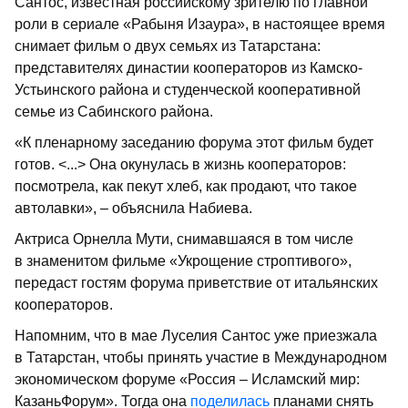
Сантос, известная российскому зрителю по главной
роли в сериале «Рабыня Изаура», в настоящее время
снимает фильм о двух семьях из Татарстана:
представителях династии кооператоров из Камско-
Устьинского района и студенческой кооперативной
семье из Сабинского района.
«К пленарному заседанию форума этот фильм будет
готов. <...> Она окунулась в жизнь кооператоров:
посмотрела, как пекут хлеб, как продают, что такое
автолавки», – объяснила Набиева.
Актриса Орнелла Мути, снимавшаяся в том числе
в знаменитом фильме «Укрощение строптивого»,
передаст гостям форума приветствие от итальянских
кооператоров.
Напомним, что в мае Луселия Сантос уже приезжала
в Татарстан, чтобы принять участие в Международном
экономическом форуме «Россия – Исламский мир:
КазаньФорум». Тогда она
поделилась
планами снять