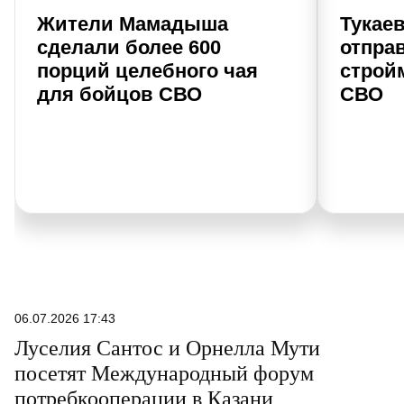
Жители Мамадыша
Тукае
сделали более 600
отпра
порций целебного чая
строй
для бойцов СВО
СВО
06.07.2026 17:43
Луселия Сантос и Орнелла Мути
посетят Международный форум
потребкооперации в Казани