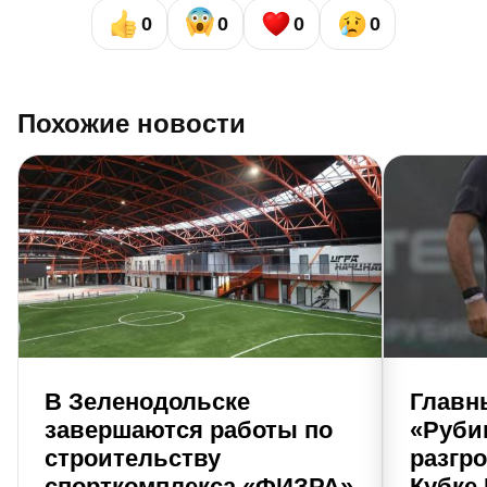
0
0
0
0
Похожие новости
В Зеленодольске
Главн
завершаются работы по
«Руби
строительству
разгр
спорткомплекса «ФИЗРА»
Кубке