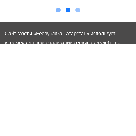
Сайт газеты «Республика Татарстан»
использует
«cookie»
для персонализации сервисов и удобства
пользователей сайтом. Использование «cookie» можно
отменить в настройках браузера.
Газета «Республика Татарстан» – общественно-
политическое издание на русском языке. Газета
зарегистрирована в Управлении Роскомнадзора по
Республике Татарстан. Регистрационный номер: серия
ПИ №ТУ16-01757 от 23 августа 2023 г. Основана в
1917 году. Учредители: Кабинет Министров Республики