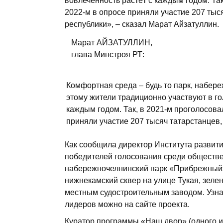
вовлечённость растёт с каждым годом. Так
2022-м в опросе приняли участие 207 тыся
республики», – сказал Марат Айзатуллин.
Марат АЙЗАТУЛЛИН,
глава Минстроя РТ:
Комфортная среда – будь то парк, набереж
этому жители традиционно участвуют в го
каждым годом. Так, в 2021-м проголосовал
приняли участие 207 тысяч татар­станцев,
Как сообщила директор Института развити
победителей голосования среди обществе
набережночелнинский парк «Прибрежный»
нижнекамский сквер на улице Тукая, зеле
местным судостроительным заводом. Узна
лидеров можно на сайте проекта.
Куратор программы «Наш двор» (одного из