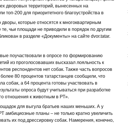
ех дворовых территорий, вынесенных на
ли топ-200 для приоритетного благоустройства в
ко дворы, которые относятся к многоквартирным
е те, чьи площади не приводили в порядок по другим
ликован в разделе «Документы» на сайте dvor.tatar.
вые по­участвовали в опросе по формированию
етий из проголосовавших высказал лояльность к
ентов респондентов нет собак. Также часть вопросов
более 80 процентов татарстанцев сообщили, что
а собак, а 64 процента готовы участвовать в
зультаты опроса будут учитываться при разработке
го отношения к животным в РТ».
лощадок для выгула братьев наших меньших. А у
РТ амбициозные планы – не только кратно увеличить
овать их под дрессировку собак. Намерения, конечно,