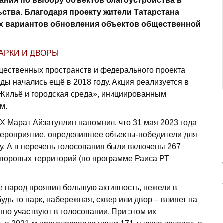
ания по выбору объектов благоустройства в
ства. Благодаря проекту жители Татарстана
х вариантов обновления объектов общественной
АРКИ И ДВОРЫ
щественных пространств и федерального проекта
ы начались ещё в 2018 году. Акция реализуется в
Жильё и городская среда», инициированным
м.
Х Марат Айзатуллин напомнил, что 31 мая 2023 года
ероприятие, определившее объекты-победители для
ду. А в перечень голосования были включены 267
дворовых территорий (по программе Раиса РТ
е народ проявил большую активность, нежели в
дь то парк, набережная, сквер или двор – влияет на
нно участвуют в голосовании. При этом их