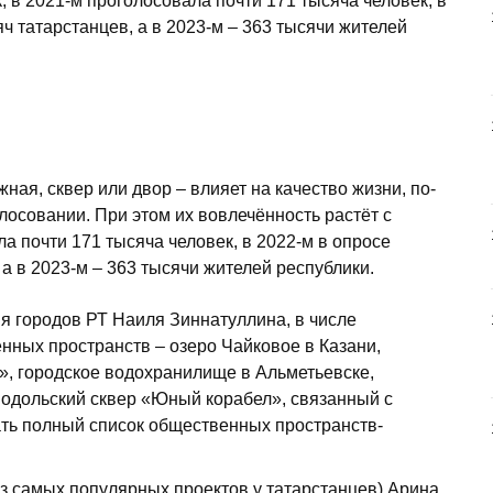
, в 2021-м проголосовала почти 171 тысяча человек, в
ч татарстанцев, а в 2023-м – 363 тысячи жителей
ная, сквер или двор – влияет на качество жизни, по­
лосовании. При этом их вовлечённость растёт с
а почти 171 тысяча человек, в ­2022-м в опросе
 а в 2023-м – 363 тысячи жителей республики.
я городов РТ Наиля Зиннатуллина, в числе
нных пространств – озеро Чайковое в Казани,
, городское водохранилище в Альметьевске,
нодольский сквер «Юный корабел», связанный с
ть полный список общественных пространств-
 самых популярных проектов у татар­станцев) Арина