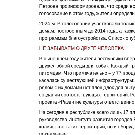
Петрова проинформировала, что среди вс
голосование в этом году, жители определи
2024-м. В голосовании участ­вовали толь
домам, построенным до 2014 года, а такж
программам благо­устройства. Список опуб­
НЕ ЗАБЫВАЕМ О ДРУГЕ ЧЕЛОВЕКА
В нынешнем году жители республики впер
дружелюбной среды для собак. Каждый тр
питомцам. Что примечательно – у 77 проц
касалась существующей инфраструктуры: 
рядом с их домами нет площадок для выгул
создании соответствующих территорий. Ре
проекта «Развитие культуры ответственно
На сегодня в республике всего лишь 17 п
руководства Института развития городов 
количество таких территорий, но и оборуд
похвальные.