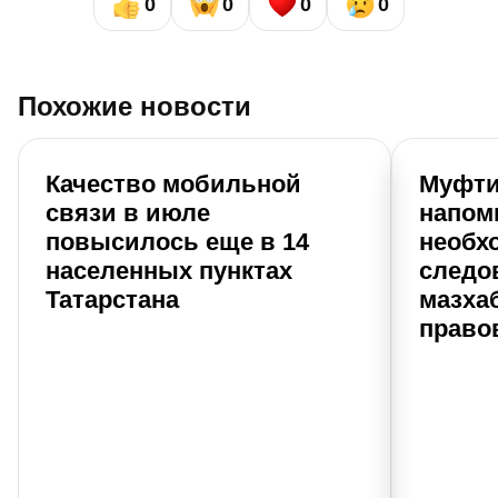
0
0
0
0
Похожие новости
Качество мобильной
Муфти
связи в июле
напом
повысилось еще в 14
необх
населенных пунктах
следо
Татарстана
мазхаб
право