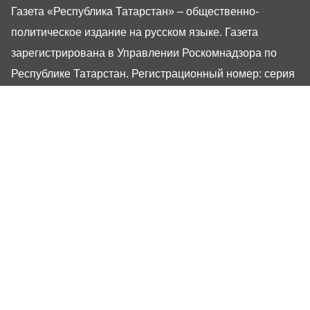
Газета «Республика Татарстан» – общественно-
политическое издание на русском языке. Газета
зарегистрирована в Управлении Роскомнадзора по
Республике Татарстан. Регистрационный номер: серия
ПИ №ТУ16-01757 от 23 августа 2023 г. Основана в
1917 году. Учредители: Кабинет Министров Республики
Татарстан, Государственный Совет Республики
Татарстан. Главный редактор Угаров Алексей
Евгеньевич. Адрес редакции: 420066, Россия,
Республика Татарстан, г. Казань, ул. Декабристов, 2
Сайт газеты РТ-Онлайн основан в 2001 году,
обладатель «Золотого гонга» и «Хрустального пера».
Здесь представлены последние новости Татарстана и
Казани. При использовании материалов с сайта газеты
«Республика Татарстан» гиперссылка обязательна.