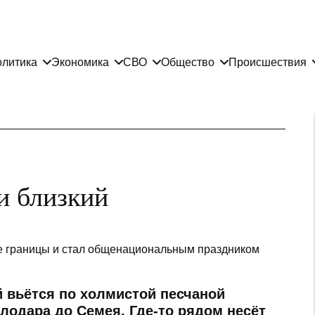
литика
Экономика
СВО
Общество
Происшествия
и близкий
е границы и стал общенациональным праздником
 вьётся по холмистой песчаной
лодара до Семея. Где-то рядом несёт