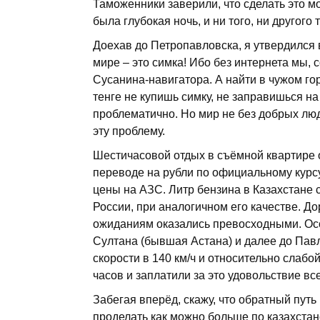
Таможенники заверили, что сделать это мо
была глубокая ночь, и ни того, ни другого 
Доехав до Петропавловска, я утвердился 
мире – это симка! Ибо без интернета мы,
Сусанина-навигатора. А найти в чужом гор
тенге не купишь симку, не заправишься н
проблематично. Но мир не без добрых лю
эту проблему.
Шестичасовой отдых в съёмной квартире о
переводе на рубли по официальному курс
цены на АЗС. Литр бензина в Казахстане с
России, при аналогичном его качестве. Д
ожиданиям оказались превосходными. Осо
Султана (бывшая Астана) и далее до Пав
скорости в 140 км/ч и относительно слаб
часов и заплатили за это удовольствие все
Забегая вперёд, скажу, что обратный путь
проделать как можно больше по казахстанс