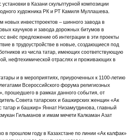
с установки в Казани скульптурной композиции
одного художника РК и РТ Камиля Муллашева.
ом новых инвестпроектов – шинного завода в
овых каучуков и завода дорожных битумов в
есс внёс предложение об интеграции в эти проекты
ствие в трудоустройстве в новые, создающиеся под
ботников из числа татар, имеющих соответствующую
вой, нефтехимической отраслях и проживающих в
татары и в мероприятиях, приуроченных к 1100-летию
елегатами Всероссийского форума религиозных
», прошедшего в рамках данного события, от
дитель Совета татарских и башкирских женщин «Ак
с татар и башкир» Яннат Низамутдинова, главный
жмукан Гильманов и имам мечети Калкаман Азат
о в прошлом году в Казахстане по линии «Ак калфак»