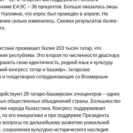
анами ­ЕАЭС – 36 процентов. Больше оказалось лишь
. Напомню, что опрос был проведён в апреле. Не
ение сильно изменилось. Свежих результатов более-
ёл.
хстане проживают более 203 тысяч татар, что
ния рес­публики. Это вторая по численности диаспора
ранить свою идентичность, родной язык и культуру.
ий конгресс татар и башкир», татарские
о и плодотворно сотрудничающие со Всемирным
действуют 28 татаро-башкирских этноцентров – одних
рных общественных объединений страны. Большинство
еи народа Казахстана. Конгресс поддерживает
к, по его инициативе и при поддержке Президента
 вопросы по дальнейшему развитию уникальной
, сохранению культурно-исторического наследия