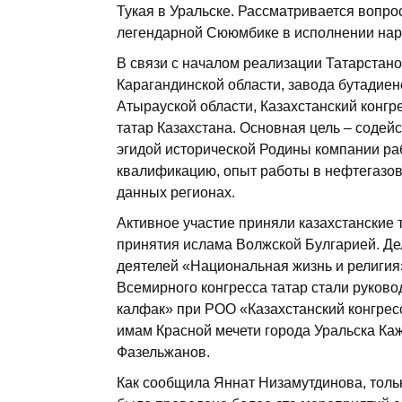
Тукая в Уральске. Рассматривается вопро
легендарной Сююмбике в исполнении нар
В связи с началом реализации Татарстан
Карагандинской области, завода бутадиен
Атырауской области, Казахстанский конгр
татар Казахстана. Основная цель – содей
эгидой исторической Родины компании ра
квалификацию, опыт работы в нефтегазо
данных регионах.
Активное участие приняли казахстанские 
принятия ислама Волжской Булгарией. Д
деятелей «Национальная жизнь и религия
Всемирного конгресса татар стали руково
калфак» при РОО «Казахстанский конгрес
имам Красной мечети города Уральска Ка
Фазельжанов.
Как сообщила Яннат Низамутдинова, тольк