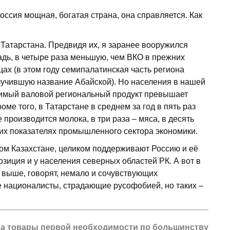
 Россия мощная, богатая страна, она справляется. Как
Татарстана. Предвидя их, я заранее вооружился
адь, в четыре раза меньшую, чем ВКО в прежних
ах (в этом году семипалатинская часть региона
лучившую название Абайской). Но населения в нашей
одимый валовой региональный продукт превышает
оме того, в Татарстане в среднем за год в пять раз
 производится молока, в три раза – мяса, в десять
щих показателях промышленного сектора экономики.
ном Казах­стане, целиком поддерживают Россию и её
иция и у населения северных областей РК. А вот в
 выше, говорят, немало и сочувствующих
е националисты, страдающие русофобией, но таких –
на товары первой необходимости по большинству