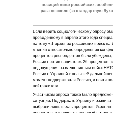
позиций ниже российских, особенн
раза дешевле (за стандартную бухан
Если верить социологическому опросу об
проведённому в апреле этого года спец
на тему «Вторжение российских войск на
мнения относительно определения конфли
процентов респондентов были убеждены, 
России против нацистов». 26 процентов п
недопущения размещения там войск НАТО»
России с Украиной с целью её дальнейше
момент поддерживали Россию, и почти по
нейтралитета.
Участникам опроса также было предложено
ситуации. Поддержать Украину и развива
выбрали лишь шесть процентов. Укреплять
процентов, наращивать военный потенциал