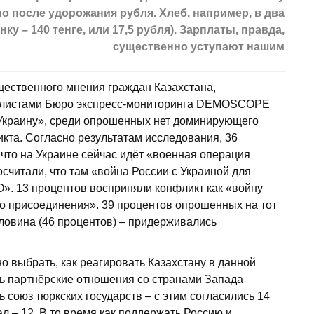
о после удорожания руб­ля. Хлеб, например, в два
ку – 140 тенге, или 17,5 рубля). Зарплаты, правда,
существенно уступают нашим
щественного мнения граждан Казахстана,
иалистами Бюро экспресс-мониторинга DEMOSCOPE
 Украину», среди опрошенных нет доминирующего
кта. Согласно результатам исследования, 36
что на Украине сейчас идёт «военная операция
осчитали, что там «война России с Украиной для
. 13 процентов восприняли конфликт как «войну
го присоединения». 39 процентов опрошенных на тот
ловина (46 процентов) – придерживались
 выбрать, как реагировать Казахстану в данной
ть партнёрские отношения со странами Запада
 союз тюркских государств – с этим согласились 14
 – 12. В то время как поддержать Россию и