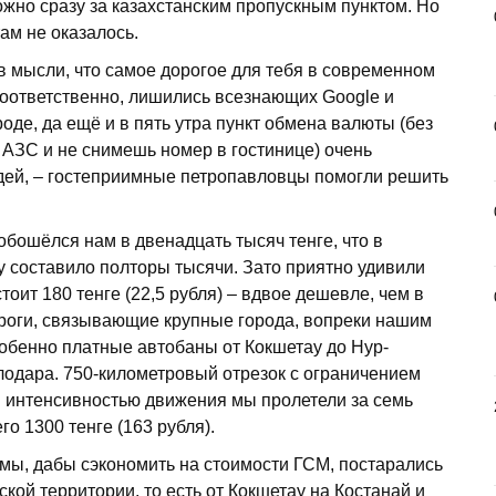
жно сразу за казах­станским пропускным пунктом. Но
там не оказалось.
в мысли, что самое дорогое для тебя в со­временном
 соответственно, лишились всезнающих Google и
оде, да ещё и в пять утра пункт обмена валюты (без
а АЗС и не снимешь номер в гостинице) очень
дей, – гостеприимные петропавловцы помогли решить
бошёлся нам в двенадцать тысяч тенге, что в
у составило полторы тысячи. Зато приятно удивили
тоит 180 тенге (22,5 рубля) – вдвое дешевле, чем в
ороги, связывающие крупные города, вопреки нашим
бенно платные автобаны от Кокшетау до Нур-
лодара. 750-километровый отрезок с ограничением
ой интенсивностью движения мы пролетели за семь
го 1300 тенге (163 рубля).
 мы, дабы ­сэкономить на стоимости ГСМ, постарались
кой территории, то есть от Кокшетау на Костанай и