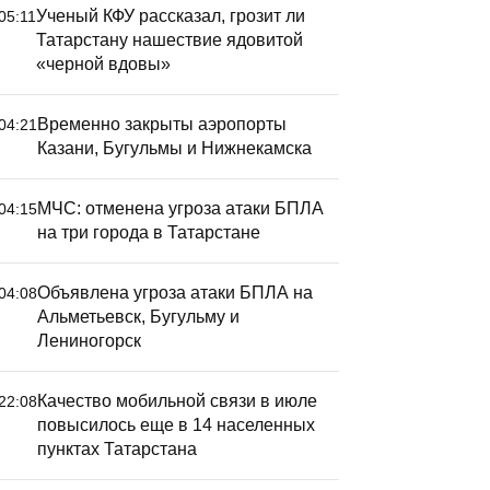
Ученый КФУ рассказал, грозит ли
05:11
Татарстану нашествие ядовитой
«черной вдовы»
Временно закрыты аэропорты
04:21
Казани, Бугульмы и Нижнекамска
МЧС: отменена угроза атаки БПЛА
04:15
на три города в Татарстане
Объявлена угроза атаки БПЛА на
04:08
Альметьевск, Бугульму и
Лениногорск
Качество мобильной связи в июле
22:08
повысилось еще в 14 населенных
пунктах Татарстана