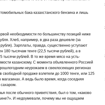
втомобильных бака казахстанского бензина и лишь
ервой необходимости по большинству позиций ниже
б­ля. Хлеб, например, в два раза дешевле (за
5 рубля). Зарплаты, правда, существенно уступают
н 180 тысячам тенге (22,5 тысячи рублей), а в
5 тысячи рублей. В то же время мясо на усть-
имости казанскому. С момента объявленного Россией
с прошлогодним неурожаем в свеклосеющих регионах
в свободной продаже взлетели до 1000 тенге, или 125
 в магазинах. А ведь было время, когда соседняя
 сахаром.
ья после обычного приветствия, был о том, «каково
раине?». И недоумевали, почему мы не ощущаем