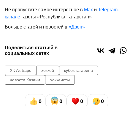
Не пропустите самое интересное в
Max
и
Telegram-
канале
газеты «Республика Татарстан»
Больше статей и новостей в
«Дзен»
Поделиться статьей в
социальных сетях
ХК Ак Барс
хоккей
кубок гагарина
новости Казани
хоккеисты
0
0
0
0