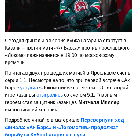
Сегодня финальная серия Кубка Гагарина стартует в
Казани – третий матч «Ак Барса» против ярославского
«Локомотива» начнется в 19.00 по московскому
времени.
По итогам двух прошедших матчей в Ярославле счет в
серии 1:1. Несмотря на то, что при первой встрече «Ак
Барс»
уступил
«Локомотиву» со счетом 1:3, во второй
игре казанцы
отыгрались
со счетом 5:1. Главным
героем стал защитник казанцев
Митчелл Миллер
,
выполнивший хет-трик.
Подробнее читайте в материале
Перевернули ход
финала: «Ак Барс» и «Локомотив» продолжат
борьбу за Кубок Гагарина с нуля.