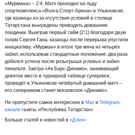
«Мурмана» – 2:4. Матч проходил на льду
спорткомплекса «Волга-Спорт-Арена» в Ульяновске,
где казанцы из-за отсутствия условий в столице
Татарстана вынуждены проводить домашние
поединки. Выиграв первый тайм (2:1) благодаря двум
голам Сергея Гана, казанцы после перерыва упустили
инициативу. «Мурман» в итоге три мяча из четырёх
забил, использовав стандартные положения: два раза
добился успеха после розыгрыша угловых и забил
пенальти. Завтра «Ак Барс­-Динамо», занимающий
девятое место в турнирной таблице суперлиги,
проведёт в Ульяновске четвёртый домашний матч –
его соперником станет московское «Динамо».
Не пропустите самое интересное в
Max
и
Telegram-
канале
газеты «Республика Татарстан»
Больше статей и новостей в
«Дзен»