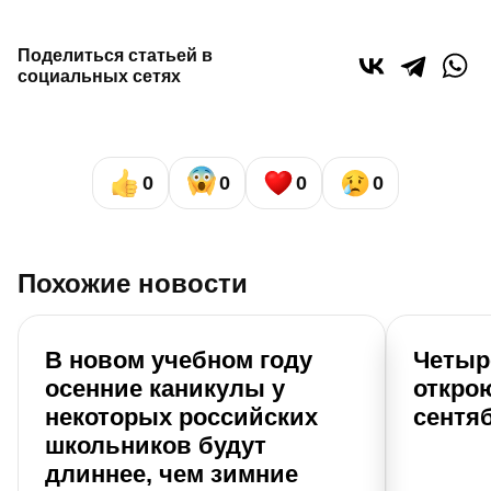
Поделиться статьей в
социальных сетях
0
0
0
0
Похожие новости
В новом учебном году
Четыр
осенние каникулы у
откро
некоторых российских
сентяб
школьников будут
длиннее, чем зимние