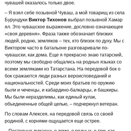
чувашей оказалось только двое.
– Я взял себе позывной Чуваш, а мой товарищ из села
Бурундуки
Виктор Тихонов
выбрал позывной Хамар
ял. Это чувашское выражение, дословно означающее
«своя деревня». Фраза также обозначает близких
людей, родню, земляков – тех, кто близок по духу. Мы с
Виктором часто в батальоне разговаривали по-
чувашски, как дома. Еще я прекрасно знаю татарский,
поэтому мы свободно общались на родных языках со
всеми земляками из Татарстана. На передовой бок о
бок сражаются люди разных вероисповеданий и
национальностей. Среди моих братьев по оружию
были и чеченцы, и кабардино-балкарцы, и башкиры.
Мы были неразделимы, как единый кулак,
объединенные общей целью, – подчеркнул ветеран.​
По словам Алексея, на передовой связь со своей
родиной, с корнями ощущается еще острее.
– Постоянно думаешь о доме, о родных, о том, как