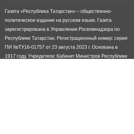
Газета «Республика Татарстан» – общественно-
политическое издание на русском языке. Газета
зарегистрирована в Управлении Роскомнадзора по
Республике Татарстан. Регистрационный номер: серия
ПИ №ТУ16-01757 от 23 августа 2023 г. Основана в
1917 году. Учредители: Кабинет Министров Республики
Татарстан, Государственный Совет Республики
Татарстан. Главный редактор Угаров Алексей
Евгеньевич. Адрес редакции: 420066, Россия,
Республика Татарстан, г. Казань, ул. Декабристов, 2
Сайт газеты РТ-Онлайн основан в 2001 году,
обладатель «Золотого гонга» и «Хрустального пера».
Здесь представлены последние новости Татарстана и
Казани. При использовании материалов с сайта газеты