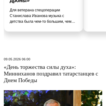
дроны»
Для ветерана спецоперации
Станислава Иванова музыка с
детства была чем-то большим, чем
хобби. Гитара стала его спутницей и
на фронте. Благодаря музыкальному
таланту татарстанец получил
позывной Маэстро. О своем боевом
пути, взаимовыручке воинов и
помощи, которую республика
09.05.2026 06:00
оказывает передовой, он рассказал
«День торжества силы духа»:
корреспонденту «РТ» в рамках
Минниханов поздравил татарстанцев с
проекта «Герои народов Татарстана».
Днем Победы