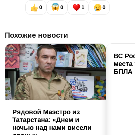
0
0
1
0
Похожие новости
ВС Ро
места
БПЛА 
Рядовой Маэстро из
Татарстана: «Днем и
ночью над нами висели