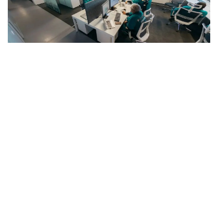
Фото: © канал Радмира Беляева в МАХ
В частности, на центральной операторной будут
сосредоточены операционное управление и контроль
12 производств «Нижнекамскнефтехима», что
позволит ускорить принятие решений и более
эффективно распределять нагрузку между
сотрудниками. Высокий уровень автоматизации
технологических процессов повысит надежность,
безопасность и эффективность управления
производством. Для сотрудников операторной
предусмотрены учебный класс, зоны отдыха и комнаты