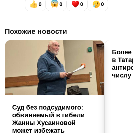
0
0
0
0
Похожие новости
Более 
в Тата
антир
числу
Суд без подсудимого:
обвиняемый в гибели
Жанны Хусаиновой
может избежать