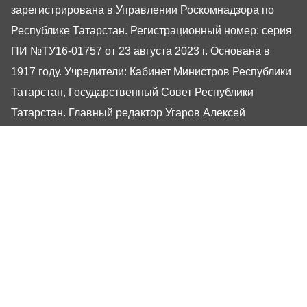
зарегистрирована в Управлении Роскомнадзора по
Республике Татарстан. Регистрационный номер: серия
ПИ №ТУ16-01757 от 23 августа 2023 г. Основана в
1917 году. Учредители: Кабинет Министров Республики
Татарстан, Государственный Совет Республики
Татарстан. Главный редактор Угаров Алексей
Евгеньевич. Адрес редакции: 420066, Россия,
Республика Татарстан, г. Казань, ул. Декабристов, 2
Сайт газеты РТ-Онлайн основан в 2001 году,
обладатель «Золотого гонга» и «Хрустального пера».
Здесь представлены последние новости Татарстана и
Казани. При использовании материалов с сайта газеты
«Республика Татарстан» гиперссылка обязательна.
16+
Настоящий ресурс может содержать материалы
16+