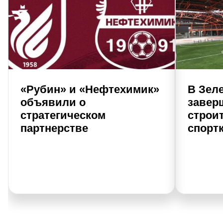
«Рубин» и «Нефтехимик»
В Зел
объявили о
завер
стратегическом
строи
партнерстве
спорт