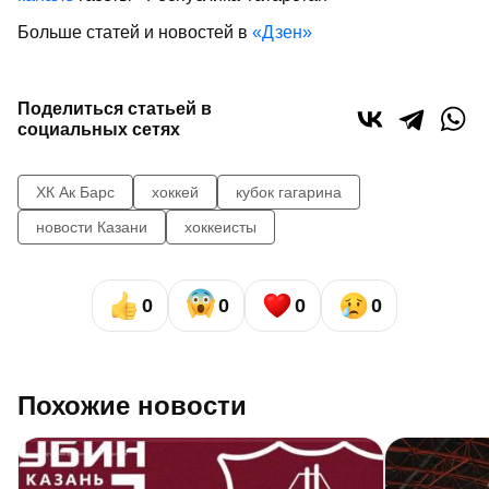
Больше статей и новостей в
«Дзен»
Поделиться статьей в
социальных сетях
ХК Ак Барс
хоккей
кубок гагарина
новости Казани
хоккеисты
0
0
0
0
Похожие новости