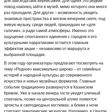
для завсегдатаев вернисажей. Для одних это редкий
повод наконец зайти в музей, мимо которого они много
раз проходили. Для других – возможность увидеть
знакомые пространства в мягком вечернем свете, под
живую музыку, среди людей, пришедших не «для
галочки», а ради самой атмосферы. Именно это
ощущение спонтанного единения с городом и его
культурными нарративами остается главным
эффектом акции – независимо от маршрута и
выбранной площадки.
В этом году организаторы предлагают посмотреть на
тему «Родное» максимально широко – от семейных
историй и народной культуры до современного
искусства и новых музейных форматов. Главные
события традиционно развернутся в Казанском
Кремле. Уже в начале вечера гости увидят уличный
спектакль, позже на центральной аллее появятся
артисты в светодиодных костюмах, а ближе к ночи
стартуют тематические экскурсии. Например, в Центре