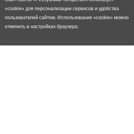
«cookie»
для персонализации сервисов и удобства
пользователей сайтом. Использование «cookie» можно
отменить в настройках браузера.
Газета «Республика Татарстан» – общественно-
политическое издание на русском языке. Газета
зарегистрирована в Управлении Роскомнадзора по
Республике Татарстан. Регистрационный номер: серия
ПИ №ТУ16-01757 от 23 августа 2023 г. Основана в
1917 году. Учредители: Кабинет Министров Республики
Татарстан, Государственный Совет Республики
Татарстан. Главный редактор Угаров Алексей
Евгеньевич. Адрес редакции: 420066, Россия,
Республика Татарстан, г. Казань, ул. Декабристов, 2