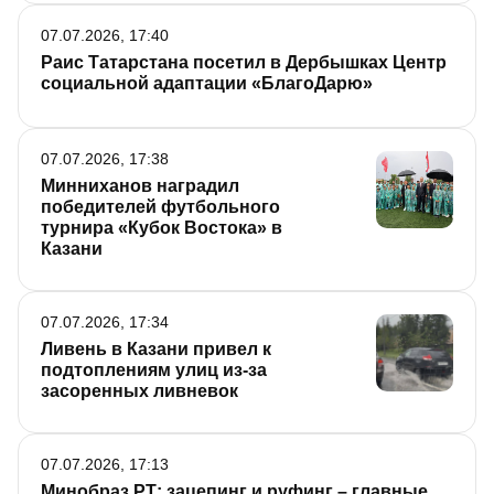
эффектное видео, лазают по подземельям и
07.07.2026, 17:40
заброшенным зданиям. В итоге одни попадают
Раис Татарстана посетил в Дербышках Центр
на больничную койку, а другие вообще
социальной адаптации «БлагоДарю»
прощаются с жизнью.
07.07.2026, 17:38
Минниханов наградил
победителей футбольного
турнира «Кубок Востока» в
Казани
07.07.2026, 17:34
Ливень в Казани привел к
подтоплениям улиц из-за
засоренных ливневок
07.07.2026, 17:13
Минобраз РТ: зацепинг и руфинг – главные