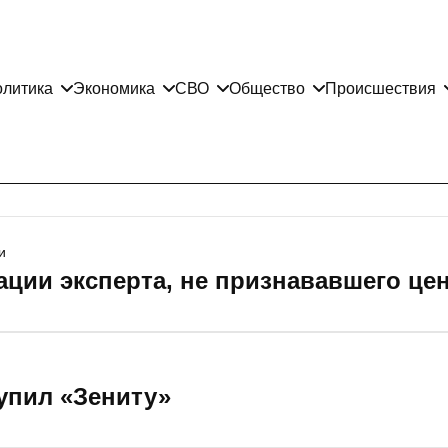
литика
Экономика
СВО
Общество
Происшествия
и
ации эксперта, не признававшего це
тупил «Зениту»