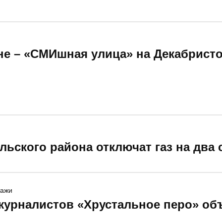
ане – «СМИшная улица» на Декабристо
льского района отключат газ на два
тажи
журналистов «Хрустальное перо» об