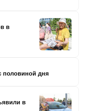
в в
 с половиной дня
ъявили в