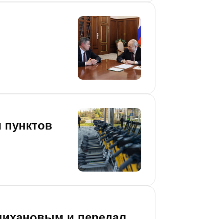
 пунктов
нихановым и передал