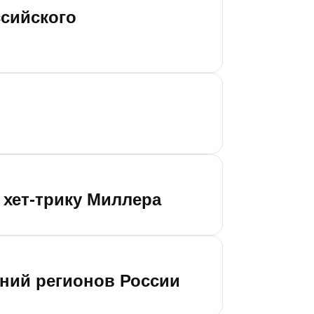
ссийского
 хет-трику Миллера
аний регионов России