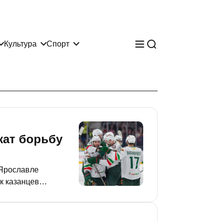
Культура
Спорт
жат борьбу
 Ярославле
ик казанцев