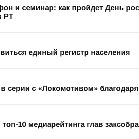
он и семинар: как пройдет День ро
в РТ
явиться единый регистр населения
 в серии с «Локомотивом» благодаря
 топ-10 медиарейтинга глав заксобр