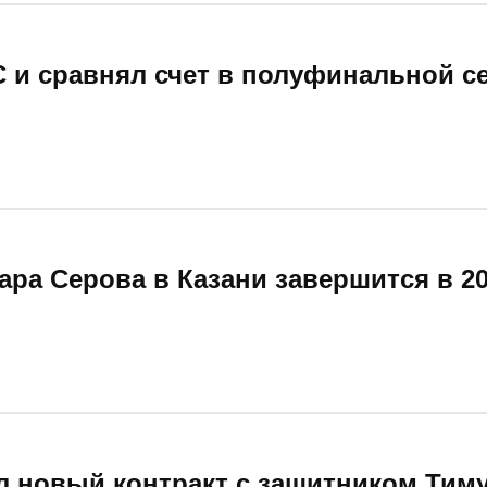
 и сравнял счет в полуфинальной с
ра Серова в Казани завершится в 20
л новый контракт с защитником Тим