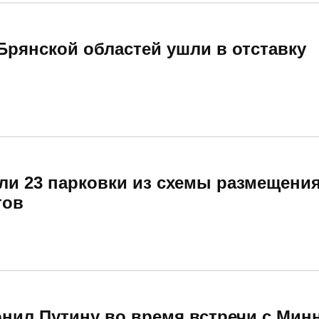
Брянской областей ушли в отставку
ли 23 парковки из схемы размещения
тов
нил Путину во время встречи с Мин