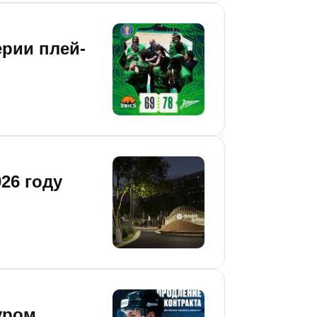
ерии плей-
26 году
уром