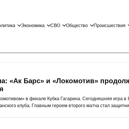
литика
Экономика
СВО
Общество
Происшествия
а: «Ак Барс» и «Локомотив» продол
я
окомотивом» в финале Кубка Гагарина. Сегодняшняя игра в
азанского клуба. Главным героем второго матча стал защитн
нь, где проведут два матча на домашней арене «Ак Барса».