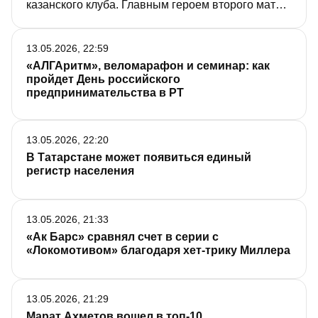
казанского клуба. Главным героем второго матча
стал защитник казанцев Митчелл Миллер.
Команды едут в Казань, где проведут два матча
13.05.2026, 22:59
на домашней арене «Ак Барса».
«АЛГАритм», веломарафон и семинар: как
пройдет День российского
предпринимательства в РТ
13.05.2026, 22:20
В Татарстане может появиться единый
регистр населения
13.05.2026, 21:33
«Ак Барс» сравнял счет в серии с
«Локомотивом» благодаря хет-трику Миллера
13.05.2026, 21:29
Марат Ахметов вошел в топ-10