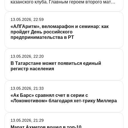
казанского клуба. Главным героем второго матча
стал защитник казанцев Митчелл Миллер.
Команды едут в Казань, где проведут два матча
13.05.2026, 22:59
на домашней арене «Ак Барса».
«АЛГАритм», веломарафон и семинар: как
пройдет День российского
предпринимательства в РТ
13.05.2026, 22:20
В Татарстане может появиться единый
регистр населения
13.05.2026, 21:33
«Ак Барс» сравнял счет в серии с
«Локомотивом» благодаря хет-трику Миллера
13.05.2026, 21:29
Марат Ахметов вошел в топ-10