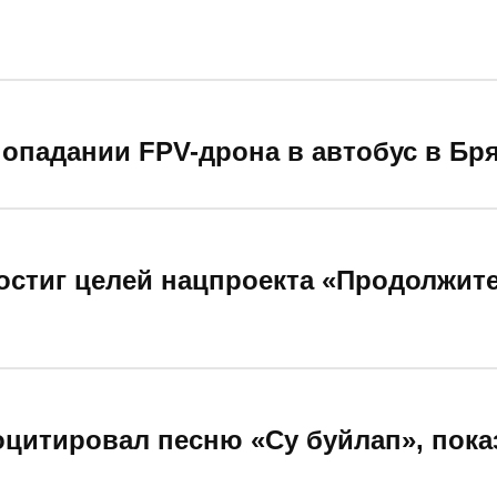
опадании FPV-дрона в автобус в Бр
остиг целей нацпроекта «Продолжите
цитировал песню «Су буйлап», пока