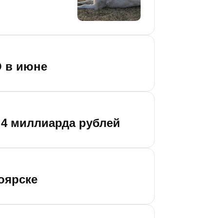
О в июне
а 4 миллиарда рублей
оярске