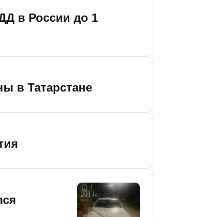
ДД в России до 1
ны в Татарстане
тия
лся