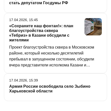
стать депутатом Госдумы РФ
17.04.2026, 15:45
«Сохраните наш фонтан!»: план
благоустройства сквера
«Тебриз» в Казани обсудили с
жителями
Проект благоустройства сквера в Московском
районе, который несколько десятилетий
пребывал в запущенном состоянии, обсудили
вчера представители исполкома Казани и
архитекторы с местными жителями. Побывав на
встрече, корреспондент «РТ» выяснила, что
17.04.2026, 15:39
большинство жителей против обустройства в
Армия России освободила село Зыбино
сквере детской площадки, но за сохранение
Харьковской области
фонтана, чаша которого выложена мозаикой.