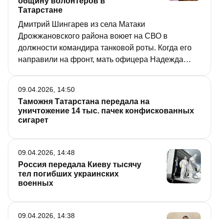
общину волонтеров в
Татарстане
Дмитрий Шингарев из села Матаки
Дрожжановского района воюет на СВО в
должности командира танковой роты. Когда его
направили на фронт, мать офицера Надежда
возглавила сельскую общину волонтеров. Для
нее все наши доблестные воины в один миг
09.04.2026, 14:50
стали сыновьями. История этой чувашской семьи
Таможня Татарстана передала на
– в спецпроекте «РТ» «Герои народов
уничтожение 14 тыс. пачек конфискованных
Татарстана».
сигарет
09.04.2026, 14:48
Россия передала Киеву тысячу
тел погибших украинских
военных
09.04.2026, 14:38