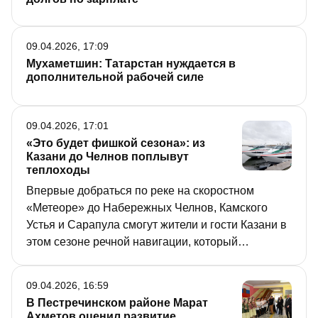
09.04.2026, 17:09
Мухаметшин: Татарстан нуждается в
дополнительной рабочей силе
09.04.2026, 17:01
«Это будет фишкой сезона»: из
Казани до Челнов поплывут
теплоходы
Впервые добраться по реке на скоростном
«Метеоре» до Набережных Челнов, Камского
Устья и Сарапула смогут жители и гости Казани в
этом сезоне речной навигации, который
откроется 24 апреля. О том, чего еще ждать от
нового судоходного сезона, рассказали сегодня
09.04.2026, 16:59
журналистам речники и представители
В Пестречинском районе Марат
туротрасли.
Ахметов оценил развитие