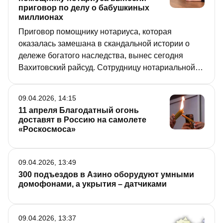
приговор по делу о бабушкиных
миллионах
Приговор помощнику нотариуса, которая
оказалась замешана в скандальной истории о
дележе богатого наследства, вынес сегодня
Вахитовский райсуд. Сотрудницу нотариальной
конторы признали виновной в том, что она от
имени пенсионерки, которая якобы была не в
09.04.2026, 14:15
себе, оформила генеральную доверенность на
11 апреля Благодатный огонь
имя родственницы старушки. Сама помощник
доставят в Россию на самолете
нотариуса вину не признала.
«Роскосмоса»
09.04.2026, 13:49
300 подъездов в Азино оборудуют умными
домофонами, а укрытия – датчиками
09.04.2026, 13:37