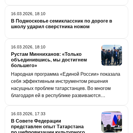
16.03.2026, 18:10
В Подмосковье семиклассник по дороге в
школу ударил сверстника ножом
16.03.2026, 18:10
Рустам Минниханов: «Только
объединившись, мы достигнем
большего»
Народная программа «Единой России» показала
себя эффективным инструментом решения
насущных проблем татарстанцев. Во многом
благодаря ей в республике развиваются
общественные пространства, строятся детсады,
школы и поликлиники. Об этом шла речь на
16.03.2026, 17:33
форуме «Есть результат!», в работе которого
В Совете Федерации
приняли участие Раис Татарстана Рустам
представлен опыт Татарстана
Минниханов и Председатель Госсовета РТ Фарид
по цифровизации культурного