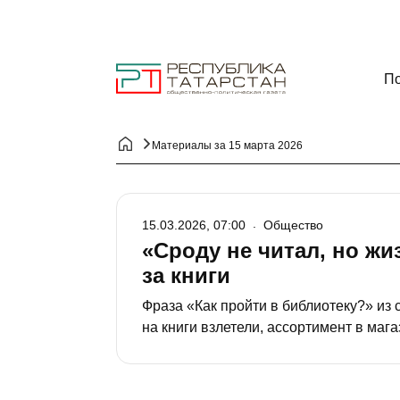
По
Материалы за 15 марта 2026
15.03.2026, 07:00
Общество
«Сроду не читал, но жи
за книги
Фраза «Как пройти в библиотеку?» из
на книги взлетели, ассортимент в мага
татарстанцы открывают для себя библ
поисках романов некогда популярных 