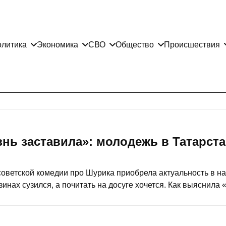
литика
Экономика
СВО
Общество
Происшествия
знь заставила»: молодежь в Татарст
 советской комедии про Шурика приобрела актуальность в 
зинах сузился, а почитать на досуге хочется. Как выяснила 
иотеки, создают группы по обмену прочитанных книг и шерс
авторов, попавших нынче в черный список.