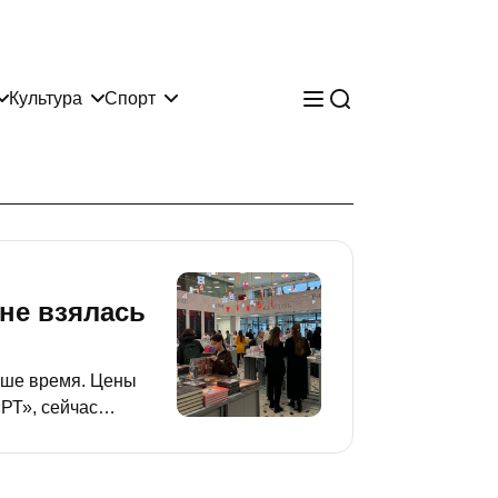
Культура
Спорт
ане взялась
наше время. Цены
«РТ», сейчас
тят интернет в