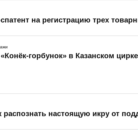
оспатент на регистрацию трех товар
тажи
«Конёк-горбунок» в Казанском цирке
к распознать настоящую икру от под