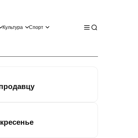
Культура
Спорт
 продавцу
скресенье