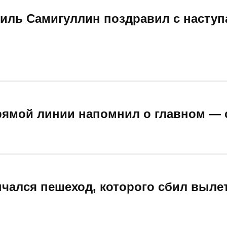
миль Самигуллин поздравил с насту
рямой линии напомнил о главном — 
нчался пешеход, которого сбил выле