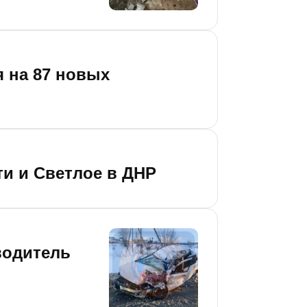
я на 87 новых
и и Светлое в ДНР
водитель