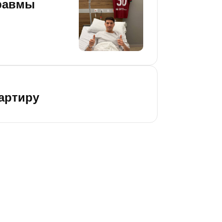
травмы
вартиру