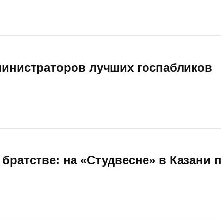
министраторов лучших госпабликов
братстве: на «Студвесне» в Казани 