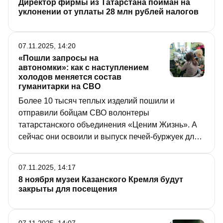
Директор фирмы из Татарстана пойман на
уклонении от уплаты 28 млн рублей налогов
07.11.2025, 14:20
«Пошли запросы на
автономки»: как с наступлением
холодов меняется состав
гуманитарки на СВО
Более 10 тысяч теплых изделий пошили и
отправили бойцам СВО волонтеры
татарстанского объединения «Ценим Жизнь». А
сейчас они освоили и выпуск печей-буржуек для
блиндажей на передовой. О том, как меняется
состав гуманитарной помощи фронту с
07.11.2025, 14:17
наступлением холодов, корреспонденту «РТ»
8 ноября музеи Казанского Кремля будут
рассказал руководитель объединения Ильнар
закрыты для посещения
Зиннатуллин.