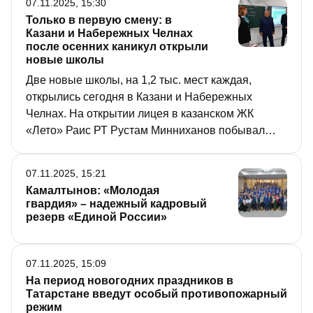
07.11.2025, 15:30
Только в первую смену: в
Казани и Набережных Челнах
после осенних каникул открыли
новые школы
Две новые школы, на 1,2 тыс. мест каждая,
открылись сегодня в Казани и Набережных
Челнах. На открытии лицея в казанском ЖК
«Лето» Раис РТ Рустам Минниханов побывал
лично, а учеников и учителей многопрофильной
школы в челнинском микрорайоне
07.11.2025, 15:21
«Замелекесье» приветствовал по видеосвязи.
Камалтынов: «Молодая
гвардия» – надежный кадровый
резерв «Единой России»
07.11.2025, 15:09
На период новогодних праздников в
Татарстане введут особый противопожарный
режим