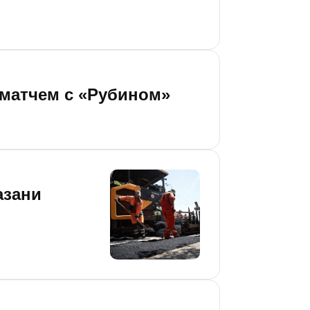
 матчем с «Рубином»
азани