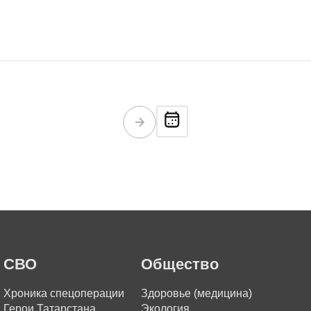
СВО
Общество
Хроника спецоперации
Здоровье (медицина)
Герои Татарстана
Экология