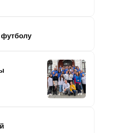
о футболу
ры
ей