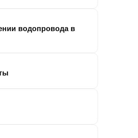
ении водопровода в
фты