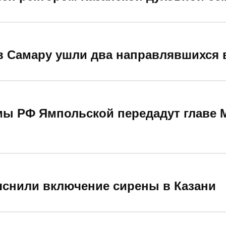
в Самару ушли два направлявшихся 
умы РФ Ямпольской передадут главе
яснили включение сирены в Казани