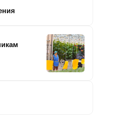
ения
никам