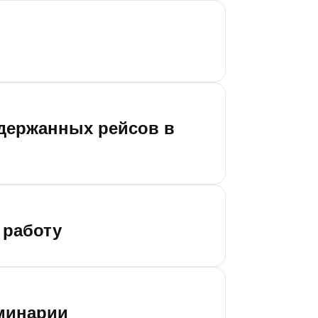
адержанных рейсов в
 работу
еминарии