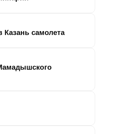
в Казань самолета
 Мамадышского