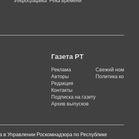
Инфографика
Река времени
Газета РТ
Реклама
Свежий номер
Авторы
Политика конфиде
Редакция
Контакты
Подписка на газету
Архив выпусков
на в Управлении Роскомнадзора по Республике