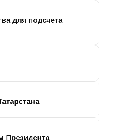
тва для подсчета
атарстана
ам Президента