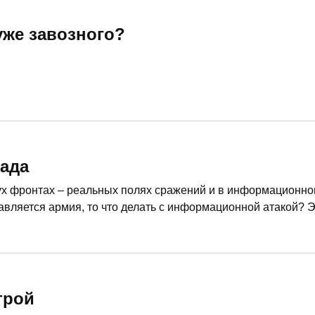
же завозного?
пада
ух фронтах – реальных полях сражений и в информационно
авляется армия, то что делать с информационной атакой? 
 длится глобальная информационная война, какие потери пр
трой