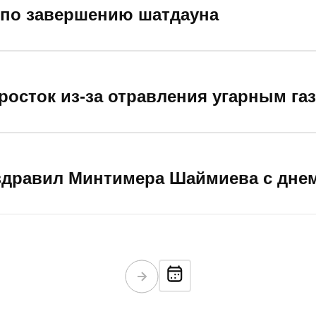
 по завершению шатдауна
росток из-за отравления угарным га
здравил Минтимера Шаймиева с дне