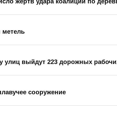
число жертв удара коалиции по дере
я метель
ку улиц выйдут 223 дорожных рабочи
 плавучее сооружение