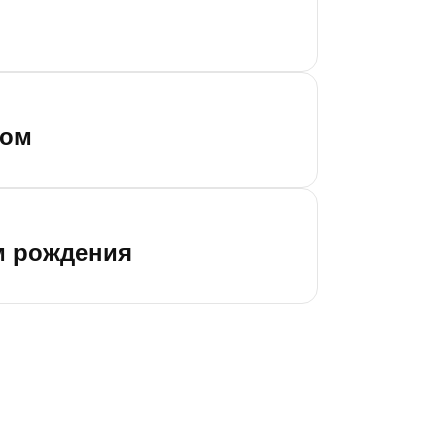
зом
м рождения