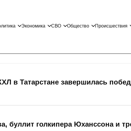
литика
Экономика
СВО
Общество
Происшествия
 КХЛ в Татарстане завершилась побе
а, буллит голкипера Юханссона и т