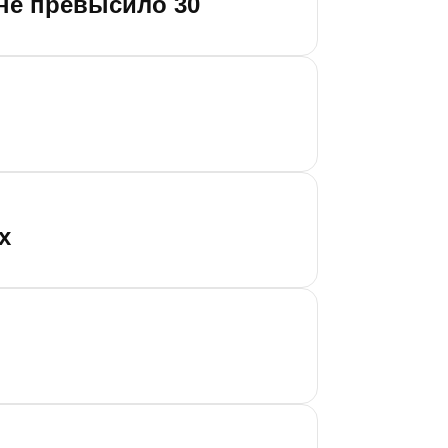
вне превысило 30
х