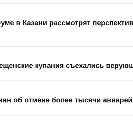
ме в Казани рассмотрят перспекти
рещенские купания съехались верующ
ян об отмене более тысячи авиаре