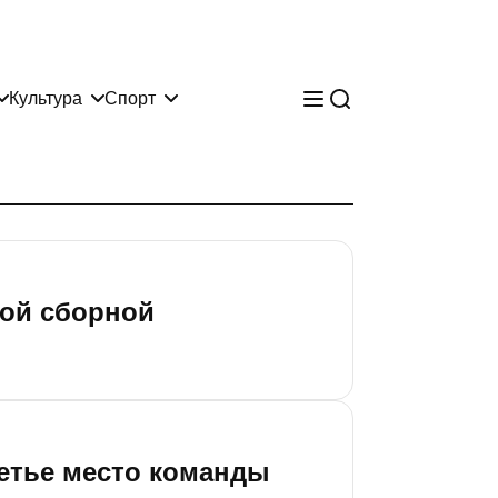
Культура
Спорт
дой сборной
ретье место команды