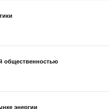
тики
ой общественностью
ынке энергии