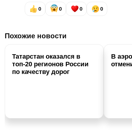
0
0
0
0
Похожие новости
Татарстан оказался в
В аэр
топ-20 регионов России
отмен
по качеству дорог