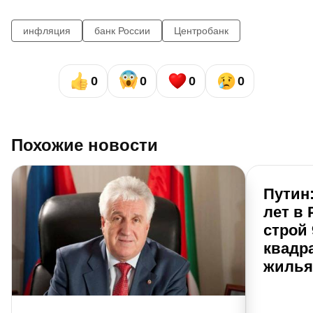
инфляция
банк России
Центробанк
0
0
0
0
Похожие новости
Путин:
лет в 
строй
квадр
жилья