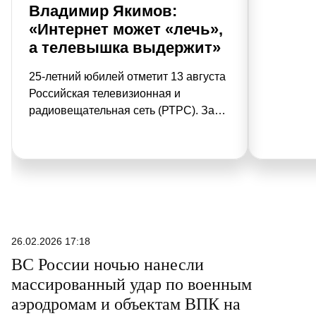
Владимир Якимов:
«Интернет может «лечь»,
а телевышка выдержит»
25-летний юбилей отметит 13 августа
Российская телевизионная и
радиовещательная сеть (РТРС). За
эти годы телерадиовещание в стране
прошло путь от аналоговых вышек до
цифровых систем связи, охвативших
самые отдаленные города и села. О
том, как менялась инфраструктура в
Татарстане и что ждет телезрителей в
будущем, рассказал газете «РТ»
26.02.2026 17:18
директор филиала РТРС в
ВС России ночью нанесли
Татарстане Владимир Якимов.
массированный удар по военным
аэродромам и объектам ВПК на