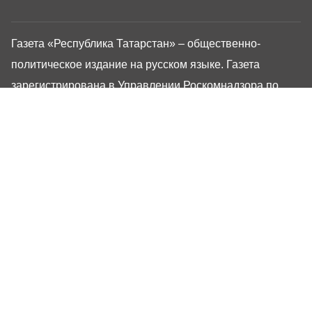
Газета «Республика Татарстан» – общественно-
политическое издание на русском языке. Газета
зарегистрирована в Управлении Роскомнадзора по
Республике Татарстан. Регистрационный номер: серия
ПИ №ТУ16-01757 от 23 августа 2023 г. Основана в
1917 году. Учредители: Кабинет Министров Республики
Татарстан, Государственный Совет Республики
Татарстан. Главный редактор Угаров Алексей
Евгеньевич. Адрес редакции: 420066, Россия,
Республика Татарстан, г. Казань, ул. Декабристов, 2
Сайт газеты РТ-Онлайн основан в 2001 году,
обладатель «Золотого гонга» и «Хрустального пера».
Здесь представлены последние новости Татарстана и