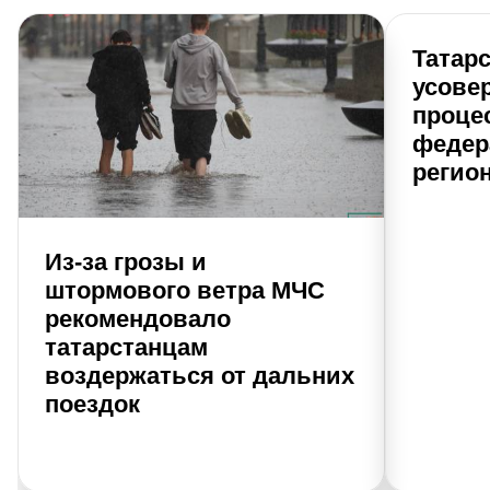
Татар
усове
проце
федер
регио
Из-за грозы и
штормового ветра МЧС
рекомендовало
татарстанцам
воздержаться от дальних
поездок