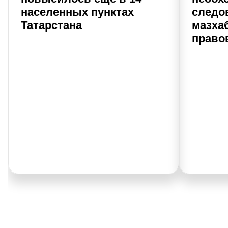
населенных пунктах
следо
Татарстана
мазхаб
право