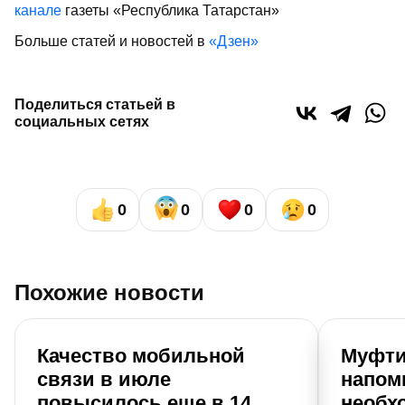
канале
газеты «Республика Татарстан»
Больше статей и новостей в
«Дзен»
Поделиться статьей в
социальных сетях
0
0
0
0
Похожие новости
Качество мобильной
Муфти
связи в июле
напом
повысилось еще в 14
необх