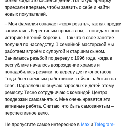
более когда это касается детей. На такую ярмарку
приехали впервые, чтобы заявить о себе и найти
новых покупателей.
– Моя фамилия означает «кору резать», так как предки
занимались берестяным промыслом, – поведал свою
историю Евгений Корезин. – Так что я своё занятие
получил по наследству. В семейной мастерской мы
работаем втроём с супругой и старшим сыном.
Занимаюсь резьбой по дереву с 1996 года, когда в
республике началось возрождение храмов и
понадобились резчики по дереву для иконостасов.
Тогда был наёмным работником, сейчас работаю на
себя. Параллельно обучаю взрос­лых и детей этому
ремеслу. Тесно сотрудничаю с командой Центра
поддержки самозанятых. Мне очень нравятся эти
активные ребята. Считаю, что быть самозанятым –
перспективное дело.
Не пропустите самое интересное в
Max
и
Telegram-