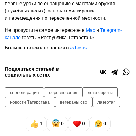
первые уроки по обращению с макетами оружия
(в учебных целях), основам маскировки
и перемещения по пересеченной местности.
Не пропустите самое интересное в
Max
и
Telegram-
канале
газеты «Республика Татарстан»
Больше статей и новостей в
«Дзен»
Поделиться статьей в
социальных сетях
спецоперация
соревнования
дети-сироты
новости Татарстана
ветераны сво
лазертаг
1
0
0
0