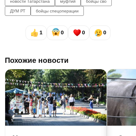
новости Татарстана
муфтий
бойцы сво
ДУМ РТ
бойцы спецоперации
1
0
0
0
Похожие новости