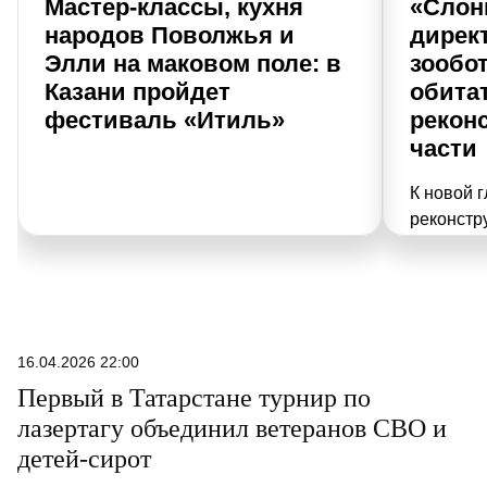
Мастер-классы, кухня
«Слон
народов Поволжья и
дирек
Элли на маковом поле: в
зообо
Казани пройдет
обита
фестиваль «Итиль»
рекон
части
К новой г
реконстру
ни много 
Казанский
ли в рез
дух места
экскурсий
16.04.2026 22:00
слонами и
Первый в Татарстане турнир по
крокодил
лазертагу объединил ветеранов СВО и
«РТ» дир
детей-сирот
Гиззатул