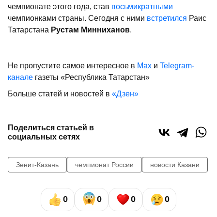
чемпионате этого года, став
восьмикратными
чемпионками страны. Сегодня с ними
встретился
Раис
Татарстана
Рустам Минниханов
.
Не пропустите самое интересное в
Max
и
Telegram-
канале
газеты «Республика Татарстан»
Больше статей и новостей в
«Дзен»
Поделиться статьей в
социальных сетях
Зенит-Казань
чемпионат России
новости Казани
0
0
0
0