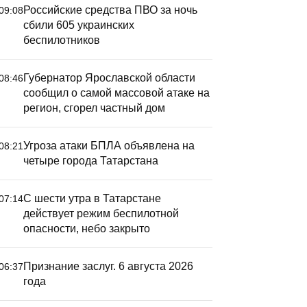
Российские средства ПВО за ночь
09:08
сбили 605 украинских
беспилотников
Губернатор Ярославской области
08:46
сообщил о самой массовой атаке на
регион, сгорел частный дом
Угроза атаки БПЛА объявлена на
08:21
четыре города Татарстана
С шести утра в Татарстане
07:14
действует режим беспилотной
опасности, небо закрыто
Признание заслуг. 6 августа 2026
06:37
анк России повысил
Цены на 
года
рогнозный диапазон по
Челнах в