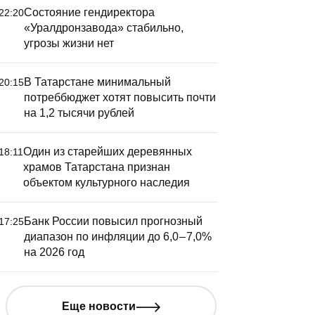
нфляции до 6,0 – 7,0% на
10% за м
Состояние гендиректора
22:20
026 год
«Уралдронзавода» стабильно,
угрозы жизни нет
В Татарстане минимальный
20:15
потреббюджет хотят повысить почти
на 1,2 тысячи рублей
Один из старейших деревянных
18:11
храмов Татарстана признан
объектом культурного наследия
Банк России повысил прогнозный
17:25
диапазон по инфляции до 6,0 – 7,0%
на 2026 год
Еще новости