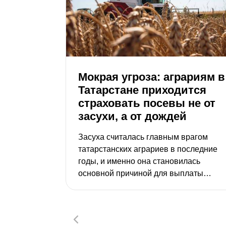
Мокрая угроза: аграриям в
Татарстане приходится
страховать посевы не от
засухи, а от дождей
Засуха считалась главным врагом
татарстанских аграриев в последние
годы, и именно она становилась
основной причиной для выплаты
страховок. Но теперь на смену жаре
приходят затяжные летние дожди,
которые вызывают переувлажнение
почвы. Из-за них нынешняя уборочная