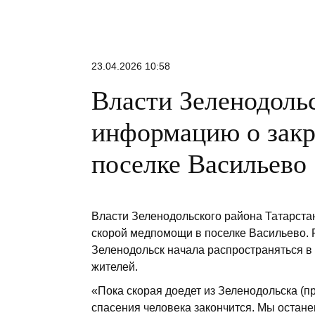
отстает по темпам от прошлогодней –
пока убран 1 млн тонн зерна, а хозяйс
находятся под угрозой потери части
урожая.
23.04.2026 10:58
Власти Зеленодоль
информацию о закр
поселке Васильево
Власти Зеленодольского района Татарст
скорой медпомощи в поселке Васильево. 
Зеленодольск начала распространяться в 
жителей.
«Пока скорая доедет из Зеленодольска (п
спасения человека закончится. Мы остане