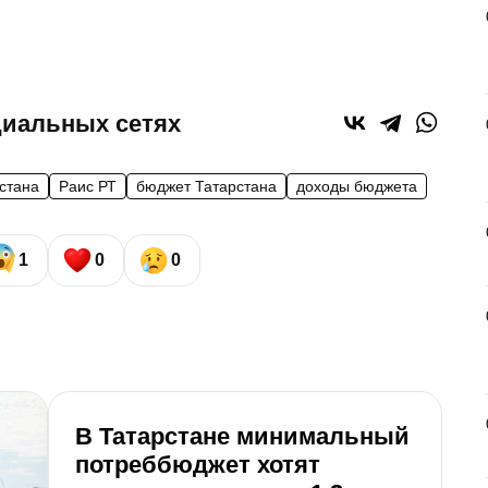
циальных сетях
стана
Раис РТ
бюджет Татарстана
доходы бюджета
1
0
0
В Татарстане минимальный
Б
потреббюджет хотят
п