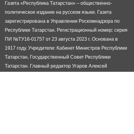
Газета «Республика Татарстан» – общественно-
политическое издание на русском языке. Газета
зарегистрирована в Управлении Роскомнадзора по
Республике Татарстан. Регистрационный номер: серия
ПИ №ТУ16-01757 от 23 августа 2023 г. Основана в
1917 году. Учредители: Кабинет Министров Республики
Татарстан, Государственный Совет Республики
Татарстан. Главный редактор Угаров Алексей
Евгеньевич. Адрес редакции: 420066, Россия,
Республика Татарстан, г. Казань, ул. Декабристов, 2
Сайт газеты РТ-Онлайн основан в 2001 году,
обладатель «Золотого гонга» и «Хрустального пера».
Здесь представлены последние новости Татарстана и
Казани. При использовании материалов с сайта газеты
«Республика Татарстан» гиперссылка обязательна.